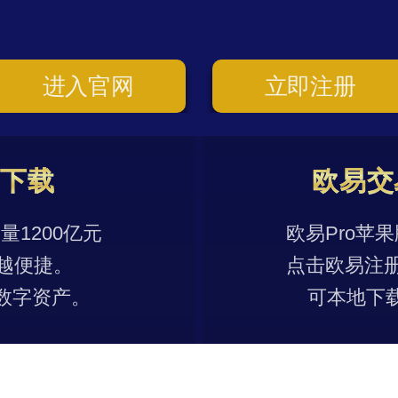
进入官网
立即注册
p下载
欧易交
1200亿元
欧易Pro苹
越便捷。
点击欧易注
数字资产。
可本地下