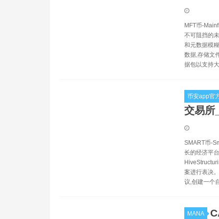
MFT币-Ma
不可阻挡的未
和元数据模糊
数据,存储文
据包以支持大
币安app官
交易所_
SMART币
长的经济平台
HiveStru
案进行表决。
议,创建一个
C
MANA