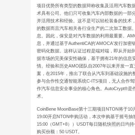
项目优势所有类型的数据辩称收集及活用汽车数据
术具有公司。他们只可收集汽车内部数据的一部分
并活用技术和经验。这不是可以轻松装备的技术，
的数据而且汽车相关各行业生产的二次加工数据
息。因此，保安是对汽车数据的利用最重要。AMO是通过基
息，并通过基于AuthentiCA的'AMOCA'
密码化数据。这样认证过程是端对端，即从开始
据市场的完美保安性确保，基于拥有21年的信息安全专
情。经验和历史AMO团队自2007年以来开发
案，在2015年，推出了联合从汽车到基础设施的整体汽车
参与合作性交通智能系统C-ITS项目，无人合
作汽车信息安全事业的核心角色。AutoCrypt
术。
CoinBene MoonBase第十三期项目NTON将于
19:00开启NTON申购活动，本次申购基于摇号抽签模式，
15:00（GMT+8））USDT每日随机快照的日
购买份额：50 USDT。