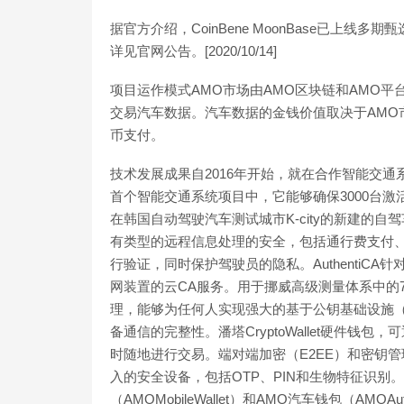
据官方介绍，CoinBene MoonBase已上线
详见官网公告。[2020/10/14]
项目运作模式AMO市场由AMO区块链和AMO平
交易汽车数据。汽车数据的金钱价值取决于AMO
币支付。
技术发展成果自2016年开始，就在合作智能交通
首个智能交通系统项目中，它能够确保3000台激活A
在韩国自动驾驶汽车测试城市K-city的新建的自驾
有类型的远程信息处理的安全，包括通行费支付、交通
行验证，同时保护驾驶员的隐私。AuthentiC
网装置的云CA服务。用于挪威高级测量体系中的7
理，能够为任何人实现强大的基于公钥基础设施（
备通信的完整性。潘塔CryptoWallet硬件钱
时随地进行交易。端对端加密（E2EE）和密钥
入的安全设备，包括OTP、PIN和生物特征识别
（AMOMobileWallet）和AMO汽车钱包（AMO