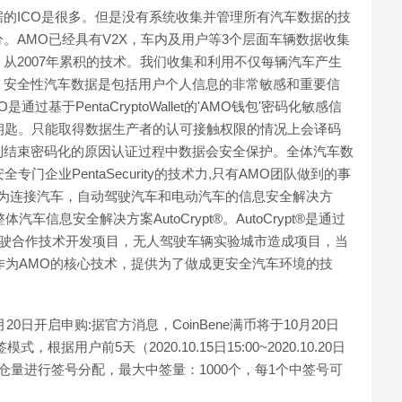
的ICO是很多。但是没有系统收集并管理所有汽车数据的技
。AMO已经具有V2X，车内及用户等3个层面车辆数据收集
从2007年累积的技术。我们收集和利用不仅每辆汽车产生
。安全性汽车数据是包括用户个人信息的非常敏感和重要信
于PentaCryptoWallet的'AMO钱包'密码化敏感信
发行加密钥匙。只能取得数据生产者的认可接触权限的情况上会译码
到结束密码化的原因认证过程中数据会安全保护。全体汽车数
门企业PentaSecurity的技术力,只有AMO团队做到的事
一直为连接汽车，自动驾驶汽车和电动汽车的信息安全解决方
信息安全解决方案AutoCrypt®。AutoCrypt®是通过
作驾驶合作技术开发项目，无人驾驶车辆实验城市造成项目，当
®是作为AMO的核心技术，提供为了做成更安全汽车环境的技
10月20日开启申购:据官方消息，CoinBene满币将于10月20日
根据用户前5天（2020.10.15日15:00~2020.10.20日
均持仓量进行签号分配，最大中签量：1000个，每1个中签号可