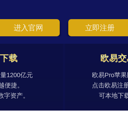
进入官网
立即注册
p下载
欧易交
1200亿元
欧易Pro苹
越便捷。
点击欧易注
数字资产。
可本地下