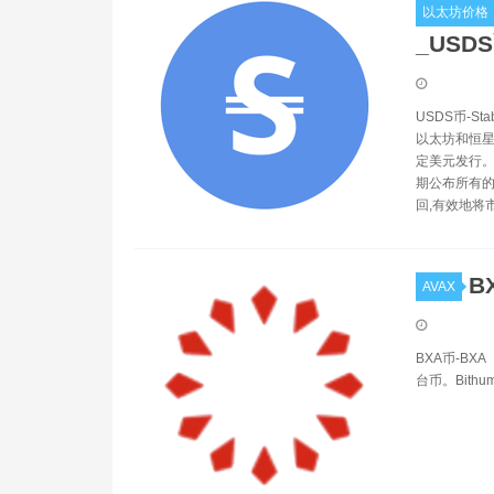
以太坊价格
_USD
USDS币-S
以太坊和恒星链
定美元发行。
期公布所有的
回,有效地将
B
AVAX
BXA币-BXA（
台币。Bith