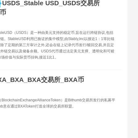
USDS_Stable USD_USDS交易所
S币
tableUSD（USDS）是一种由美元支持的稳定币,旨在运行跨链协议,包括
。StableUSD利用已验证的集中模型,由Stably,Inc以接近1：1等比锚
除了定期的第三方审计之外,还会在链上记录代币发行/赎回交易,并且定
外链交易以及储备余额。USDS代币通过法定美元支撑、透明化和可赎
市场价值与实际货币挂钩,接近1比1。
XA_BXA_BXA交易所_BXA币
BlockchainExchangeAllianceToken）是Bithumb交易所发行的私募平
umb意在通过BXAToken打造全球的交易所联盟。