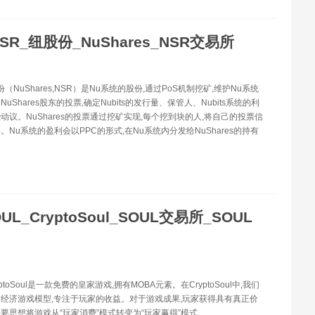
SR_纽股份_NuShares_NSR交易所
份（NuShares,NSR）是Nu系统的股份,通过PoS机制挖矿,维护Nu系统
uShares股东的投票,确定Nubits的发行量、保管人、Nubits系统的利
动议。NuShares的投票通过挖矿实现,每个挖到块的人,将自己的投票信
。Nu系统的盈利会以PPC的形式,在Nu系统内分发给NuShares的持有
UL_CryptoSoul_SOUL交易所_SOUL
yptoSoul是一款免费的皇家游戏,拥有MOBA元素。在CryptoSoul中,我们
经济游戏模型,专注于玩家的收益。对于游戏成果,玩家获得具有真正价
要思想将游戏从“玩家消费”模式转变为“玩家赢得”模式。