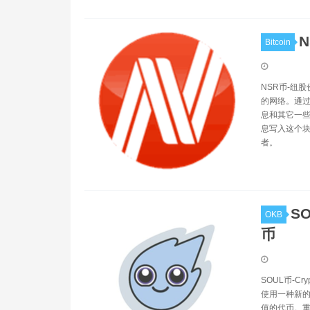
N
Bitcoin
NSR币-纽股
的网络。通过N
息和其它一些
息写入这个块
者。
SO
OKB
币
SOUL币-Cr
使用一种新的
值的代币。重