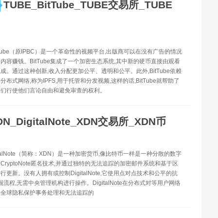
TUBE_BitTube_TUBE交易所_TUBE
itTube（原IPBC）是一个革命性的视频平台,出版商可以在没有广告的情况
内容赚钱。BitTube集成了一个加密生态系统,其中新的硬币直接由观看
成。通过这种创新,收入分配更加公平、透明和公平。此外,BitTube依赖
布式网络,称为IPFS,用于托管和分发视频,这样的话,BitTube就帮助了
人们行使他们言论自由和避免审查的权利。
DN_DigitalNote_XDN交易所_XDN币
gitalNote（简称：XDN）是一种加密货币,像比特币一样是一种分散的数字
CryptoNote匿名技术,并通过独特的无法追踪的加密邮件系统和基于区
更新。没有人拥有或控制DigitalNote,它使用点对点技术和公平的抗
挖掘流程,无需中央管理机构进行操作。DigitalNote在分布式对等用户网络
的全球隐私保护事务处理和无法追踪的