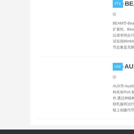
B
FTX
BEAM币-B
扩展性。Be
以请求同步只
试实现Mimb
币总量是无限
AU
UNI
AUX币-Au
种具有PoA
作,通过种植
助乳腺癌治疗的
链上创建代币