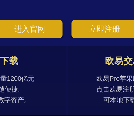
进入官网
立即注册
p下载
欧易交
1200亿元
欧易Pro苹
越便捷。
点击欧易注
数字资产。
可本地下