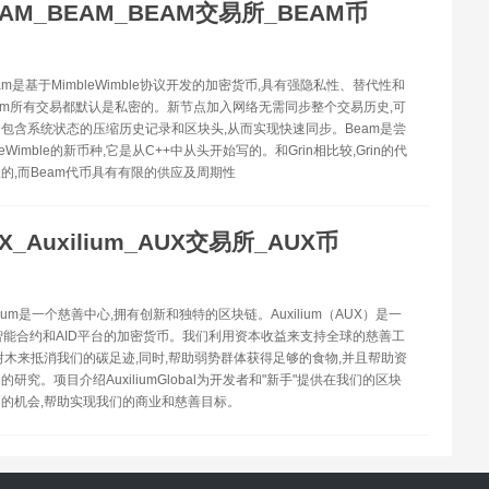
EAM_BEAM_BEAM交易所_BEAM币
eam是基于MimbleWimble协议开发的加密货币,具有强隐私性、替代性和
am所有交易都默认是私密的。新节点加入网络无需同步整个交易历史,可
包含系统状态的压缩历史记录和区块头,从而实现快速同步。Beam是尝
leWimble的新币种,它是从C++中从头开始写的。和Grin相比较,Grin的代
的,而Beam代币具有有限的供应及周期性
X_Auxilium_AUX交易所_AUX币
xilium是一个慈善中心,拥有创新和独特的区块链。Auxilium（AUX）是一
,智能合约和AID平台的加密货币。我们利用资本收益来支持全球的慈善工
树木来抵消我们的碳足迹,同时,帮助弱势群体获得足够的食物,并且帮助资
研究。项目介绍AuxiliumGlobal为开发者和"新手"提供在我们的区块
的机会,帮助实现我们的商业和慈善目标。