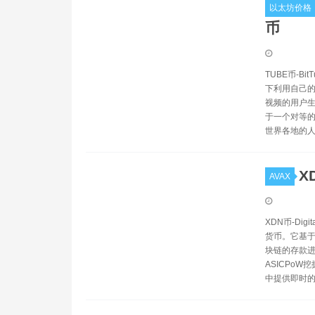
以太坊价格
币
TUBE币-B
下利用自己的
视频的用户生
于一个对等的分
世界各地的
X
AVAX
XDN币-Di
货币。它基于
块链的存款进行
ASICPoW
中提供即时