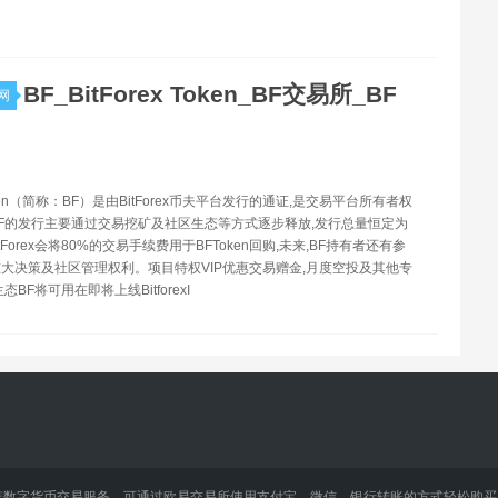
BF_BitForex Token_BF交易所_BF
网
oken（简称：BF）是由BitForex币夫平台发行的通证,是交易平台所有者权
F的发行主要通过交易挖矿及社区生态等方式逐步释放,发行总量恒定为
itForex会将80%的交易手续费用于BFToken回购,未来,BF持有者还有参
大决策及社区管理权利。项目特权VIP优惠交易赠金,月度空投及其他专
态BF将可用在即将上线BitforexI
链数字货币交易服务，可通过欧易交易所使用支付宝、微信、银行转账的方式轻松购