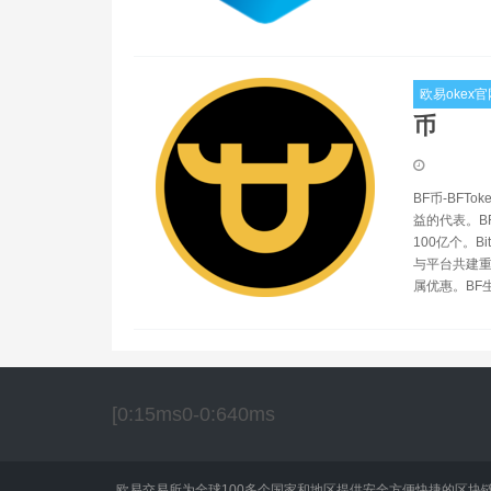
欧易okex官
币
BF币-BFT
益的代表。B
100亿个。B
与平台共建重
属优惠。BF生
[0:15ms0-0:640ms
欧易交易所为全球100多个国家和地区提供安全方便快捷的区块