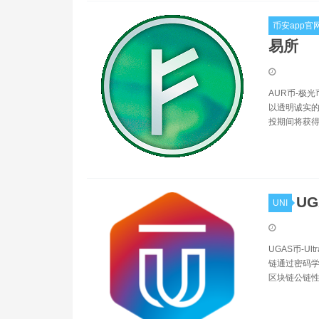
币安app官
易所
AUR币-极光
以透明诚实
投期间将获得
UG
UNI
UGAS币-
链通过密码学
区块链公链