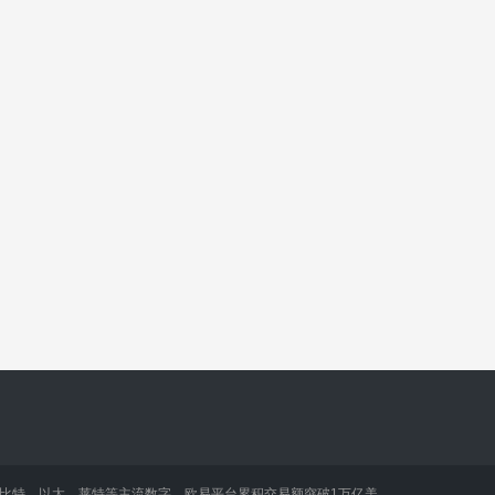
买比特、以太、莱特等主流数字。欧易平台累积交易额突破1万亿美