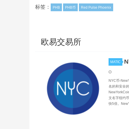
标签：
PHB
PHB币
Red Pulse Phoenix
欧易交易所
N
MATIC
NYC币-Ne
名的和安全的
NewYork
文名字纽约币,
快5倍。New