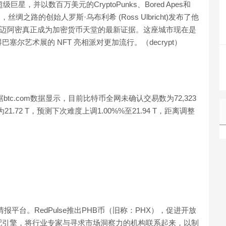
星，并以数百万美元的CryptoPunks、Bored Apes和
，丝绸之路的创始人罗斯·乌布利希 (Ross Ulbricht)发布了他
收购是迈阿密真正成为加密货币天堂的最新证据。这座城市现在是
尔艺术展的 NFT 亮相派对更加流行。（decrypt）
btc.com数据显示，目前比特币全网未确认交易数为72,323
21.72 T，预测下次难度上调1.00%%至21.94 T，距离调整
情报平台。RedPulse推出PHB币（旧称：PHX），促进开放
配引擎，将行业专家与寻求市场洞察力的机构联系起来，以制