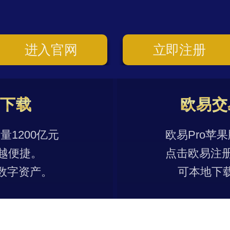
进入官网
立即注册
p下载
欧易交
1200亿元
欧易Pro苹
越便捷。
点击欧易注
数字资产。
可本地下