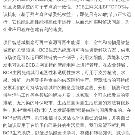
现区块链系统的每个节点的一致性。BCB主网采用BFTDPOS共
识机制（基于拜占庭容错委托权益），即使只有2/3的节点正常运
行，它也能以高性能和高效率运行，从而允许实时解决问题，为
企业应用程序创建有利的速度。
项目智慧城概念可再生资源可再生能源、水、空气和食物是智慧
城市的关键领域，BCB生态系统支持可再生资源解决方案，供电
市场便是可以运用区块链的一个例子，利用太阳能、风能和水力
发电可以在BCB主网支持的智能电网上进行管理。在农业领域，
BCB主网凭借其可追溯性和透明性技术，可用于支持植物、水
果、海鲜、肉类等多种食品的供应链和生产。智慧城市的可持续
发展我们的可持续智慧城市的概念是能够监测、分析、预测和提
供生活与工作等各领域的解决方案，以实现一个可永续发展的零
排放、无污染的环保城市。生活质量衡量生活质量的方法有很多
种，其中“幸福指数”和“人类发展指数”都是由联合国所发布的。在
BCB智慧城市，我们相信可以灵活地平衡自己的健康，并将自己
的知识应用于在给予自己最好的生活质量。我们希望不断利用
BCB生态系统，以便提供能更快学习、存储和转移知识、减少疾